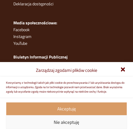
Deklaracja dostępności
Media społecznościowe:
Facebook
Instagram
YouTube
/
Biuletyn Informacji Publicznej
Zarządzaj zgodami plików cookie
Korzystamy z technologii takich jak pliki cookie do przechowywania i/ lub uzyskiwania dostępu do
informacji o urządzeniu. Zgoda na te technologie pozwoli nam przetwarzać dane. Brak wyrażenia
zgody lub wycofanie zgody może niekorzystnie wpłynąć na niektóre cechy i funkcje.
Akceptuję
I LICEUM OGÓLNOKSZTAŁCĄCE IM. A. ASNYKA W KALISZU //
Nie akceptuję
2022 // IODO: M. MICHALSKI,
MICHALSKI@NEOMIT.PL
//