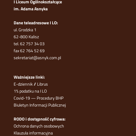
I Liceum Ogólnokształcące
im. Adama Asnyka
/
Dane teleadresowe I LO:
ul. Grodzka 1
62-800 Kalisz
tel. 62 757 34 03
fax 62 764 52 69
sekretariat@asnyk.com.pl
Ważniejsze linki:
E-dziennik
//
Librus
1% podatku na I LO
Covid-19 — Procedury BHP
Biuletyn Informacji Publicznej
/
RODO i dostępność cyfrowa:
Ochrona danych osobowych
Klauzula informacyjna